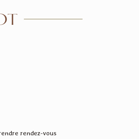
OT
g
 prendre rendez-vous