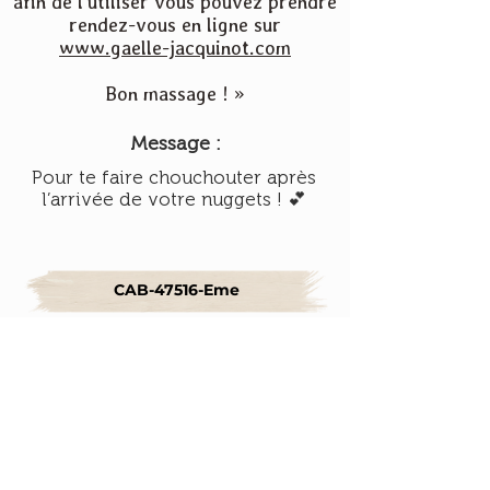
afin de l'utiliser vous pouvez prendre
rendez-vous en ligne sur
www.gaelle-jacquinot.com
Bon massage ! »
Message :
Pour te faire chouchouter après
l’arrivée de votre nuggets ! 💕
CAB-47516-Eme
-Bon valable jusqu'au
17 novembre 2024
Gaëlle Jacquinot
16 rue des bornes
67200 STRASBOURG