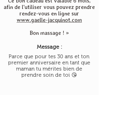
Ce bon cadeau est valable 6 mois,
afin de l'utiliser vous pouvez prendre
rendez-vous en ligne sur
www.gaelle-jacquinot.com
Bon massage ! »
Message :
Parce que pour tes 30 ans et ton
premier anniversaire en tant que
maman tu mérites bien de
prendre soin de toi 😘
CAB-46250-Kat
-Bon valable jusqu'au
1 avril 2023
Gaëlle Jacquinot