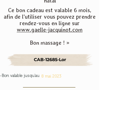
natal
Ce bon cadeau est valable 6 mois,
afin de l'utiliser vous pouvez prendre
rendez-vous en ligne sur
www.gaelle-jacquinot.com
Bon massage ! »
CAB-12685-Lor
-Bon valable jusqu'au
8 mai 2023
Gaëlle Jacquinot
16 rue des bornes
67200 STRASBOURG
06.38.79.41.03
contact.gaellejacquinot@gmail.com