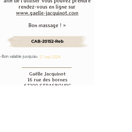
afin de l'utiliser vous pouvez prendre
rendez-vous en ligne sur
www.gaelle-jacquinot.com
Bon massage ! »
CAB-20152-Reb
-Bon valable jusqu'au
17 mai 2024
Gaëlle Jacquinot
16 rue des bornes
67200 STRASBOURG
06.38.79.41.03
contact.gaellejacquinot@gmail.com