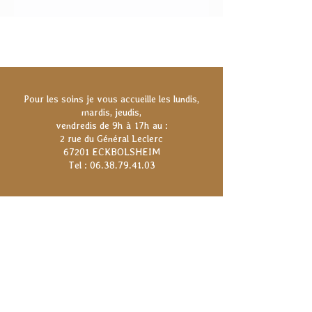
Pour les soins je vous accueille les lundis,
mardis, jeudis,
vendredis de 9h à 17h au :
2 rue du Général Leclerc
67201 ECKBOLSHEIM
Tel : 06.38.79.41.03
Rejoignez la newsletter !