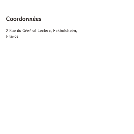
Coordonnées
2 Rue du Général Leclerc, Eckbolsheim,
France
Pour les soins je vous accueille les lundis,
mardis, jeudis,
vendredis de 9h à 17h au :
2 rue du Général Leclerc
67201 ECKBOLSHEIM
Tel : 06.38.79.41.03